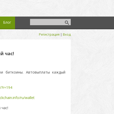
Блог
Регистрация
|
Вход
й час!
ои биткоины. Автовыплаты каждый
m/?r=194
ockchain.info/ru/wallet
 час!