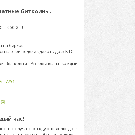
латные биткоины.
= 650 $ ) !
я на бирже.
нца этой недели сделать до 5 BTC.
ои биткоины. Автовыплаты каждый
/?r=7751
(0)
дый час!
ность получать каждую неделю до 5
вать или покупать. Это не майнинг,