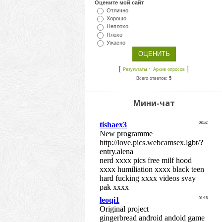
Оцените мой сайт
Отлично
Хорошо
Неплохо
Плохо
Ужасно
[
·
]
Результаты
Архив опросов
Всего ответов:
5
Мини-чат