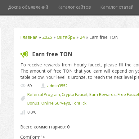
Доска объявлений
Каталог сайтов
Каталог статей
Главная
»
2025
»
Октябрь
»
24
» Earn free TON
Earn free TON
To receive rewards from Hourly faucet, please fill the c
The amount of free TON that you earn will depend on you
table below. Your level is Bronze, to reach the next level p
69
admin3552
Referral Program
,
Crypto Faucet
,
Earn Rewards
,
Free Fauce
Bonus
,
Online Surveys
,
TonPick
0.0
/
0
Всего комментариев
:
0
ComForm">