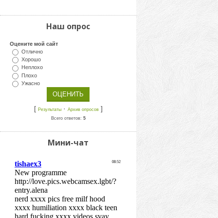
Наш опрос
Оцените мой сайт
Отлично
Хорошо
Неплохо
Плохо
Ужасно
[
·
]
Результаты
Архив опросов
Всего ответов:
5
Мини-чат