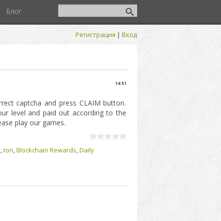
Блог
Регистрация
|
Вход
14:51
orrect captcha and press CLAIM button.
r level and paid out according to the
lease play our games.
t
,
ton
,
Blockchain Rewards
,
Daily