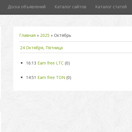
Доска объявлений
Каталог сайтов
Каталог статей
Главная
»
2025
»
Октябрь
24 Октября, Пятница
16:13
Earn free LTC
(0)
14:51
Earn free TON
(0)